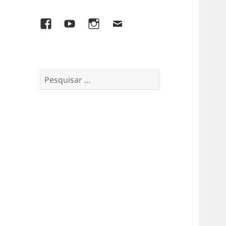
Facebook
YouTube
Instagram
E-
mail
Pesquisar
por: