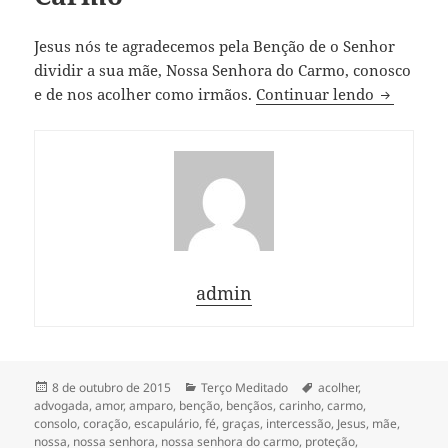
Jesus nós te agradecemos pela Benção de o Senhor
dividir a sua mãe, Nossa Senhora do Carmo, conosco
Terço a N
e de nos acolher como irmãos.
Continuar lendo
admin
Publicado
Categorias
Tags
8 de outubro de 2015
Terço Meditado
acolher
,
em
advogada
,
amor
,
amparo
,
benção
,
bençãos
,
carinho
,
carmo
,
consolo
,
coração
,
escapulário
,
fé
,
graças
,
intercessão
,
Jesus
,
mãe
,
nossa
,
nossa senhora
,
nossa senhora do carmo
,
proteção
,