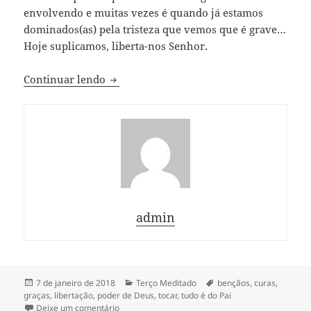
envolvendo e muitas vezes é quando já estamos
dominados(as) pela tristeza que vemos que é grave…
Hoje suplicamos, liberta-nos Senhor.
Terço pedindo a cura da depressão
Continuar lendo
admin
Publicado
Categorias
Tags
7 de janeiro de 2018
Terço Meditado
bençãos
,
curas
,
em
graças
,
libertação
,
poder de Deus
,
tocar
,
tudo é do Pai
em Terço pedindo a cura da depressão
Deixe um comentário