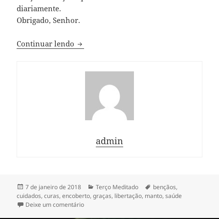
diariamente.
Obrigado, Senhor.
Terço pedindo a Jesus que nos cubra de
Continuar lendo
admin
Publicado
Categorias
Tags
7 de janeiro de 2018
Terço Meditado
bençãos
,
em
cuidados
,
curas
,
encoberto
,
graças
,
libertação
,
manto
,
saúde
em Terço pedindo a Jesus que nos cubra de Benç
Deixe um comentário