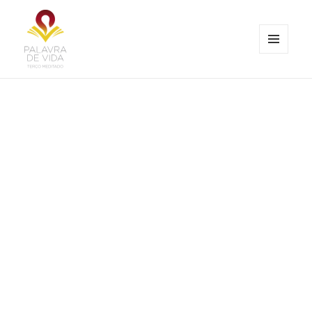
MENU
E
Palavra de Vida
WIDGETS