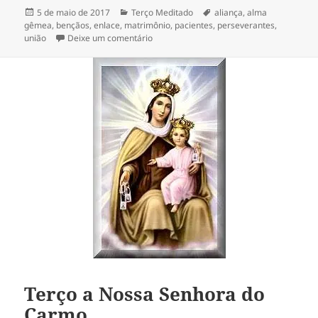
Publicado
Categorias
Tags
5 de maio de 2017
Terço Meditado
aliança
,
alma
em
gêmea
,
bençãos
,
enlace
,
matrimônio
,
pacientes
,
perseverantes
,
em Terço pedindo curas no casamento
união
Deixe um comentário
Terço a Nossa Senhora do
Carmo