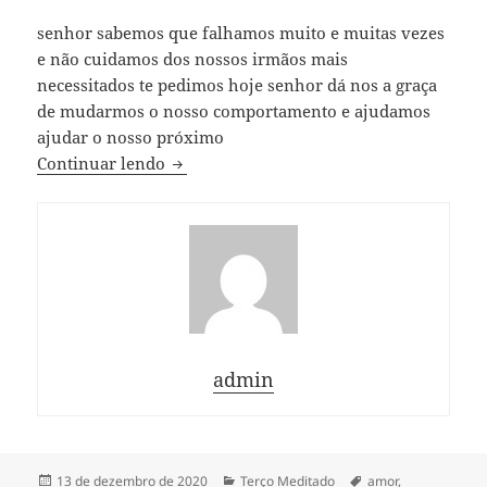
senhor sabemos que falhamos muito e muitas vezes
e não cuidamos dos nossos irmãos mais
necessitados te pedimos hoje senhor dá nos a graça
de mudarmos o nosso comportamento e ajudamos
ajudar o nosso próximo
Terço pelos pobres e abandonados
Continuar lendo
admin
Publicado
Categorias
Tags
13 de dezembro de 2020
Terço Meditado
amor
,