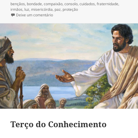
em
bençãos
,
bondade
,
compaixão
,
consolo
,
cuidados
,
fraternidade
,
irmãos
,
luz
,
misericórdia
,
paz
,
proteção
em Terço pelos pobres e abandonados
Deixe um comentário
Terço do Conhecimento