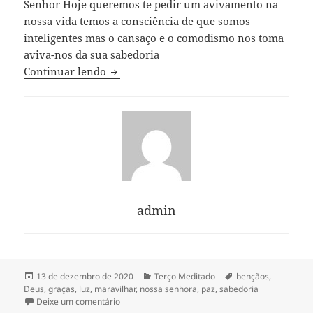
Senhor Hoje queremos te pedir um avivamento na
nossa vida temos a consciência de que somos
inteligentes mas o cansaço e o comodismo nos toma
aviva-nos da sua sabedoria
Terço do Conhecimento
Continuar lendo
admin
Publicado
Categorias
Tags
13 de dezembro de 2020
Terço Meditado
bençãos
,
em
Deus
,
graças
,
luz
,
maravilhar
,
nossa senhora
,
paz
,
sabedoria
em Terço do Conhecimento
Deixe um comentário