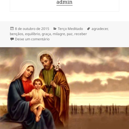
admin
Publicado
Categorias
Tags
8 de outubro de 2015
Terço Meditado
agradecer
,
em
bençãos
,
equilíbrio
,
graça
,
milagre
,
paz
,
receber
em Terço pedindo Bençãos
Deixe um comentário