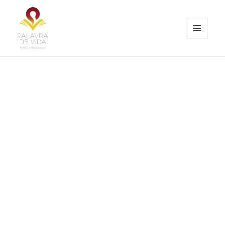
MENU
E
Palavra de Vida
WIDGETS