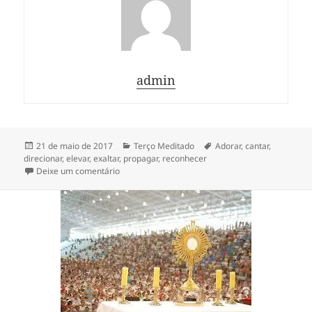
admin
Publicado
Categorias
Tags
21 de maio de 2017
Terço Meditado
Adorar
,
cantar
,
em
direcionar
,
elevar
,
exaltar
,
propagar
,
reconhecer
em Terço Exaltando a Glória de Deus
Deixe um comentário