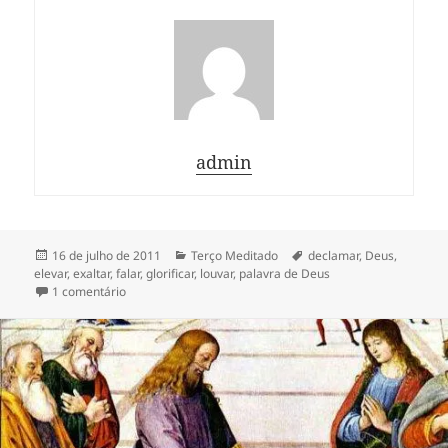
admin
Publicado
Categorias
Tags
16 de julho de 2011
Terço Meditado
declamar
,
Deus
,
em
elevar
,
exaltar
,
falar
,
glorificar
,
louvar
,
palavra de Deus
em Terço da Proclamação
1 comentário