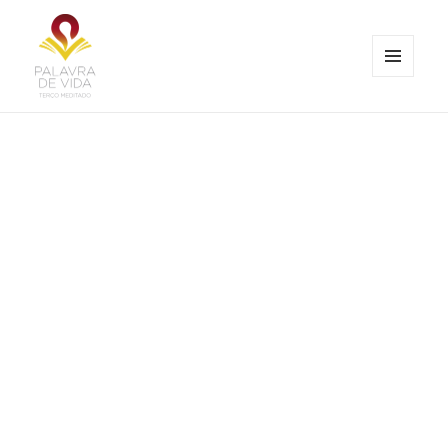
MENU
E
Palavra de Vida
WIDGETS