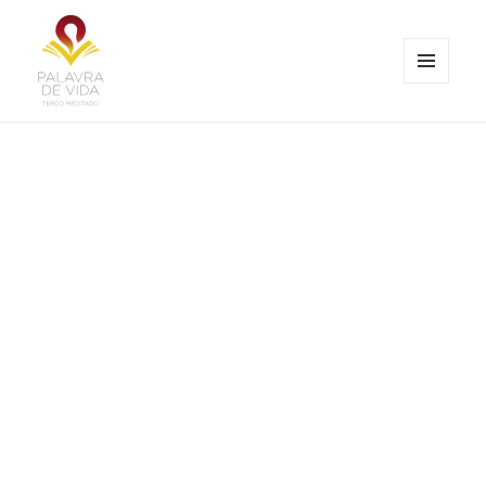
MENU
E
Palavra de Vida
WIDGETS