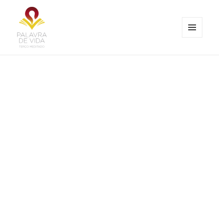
MENU
E
Palavra de Vida
WIDGETS