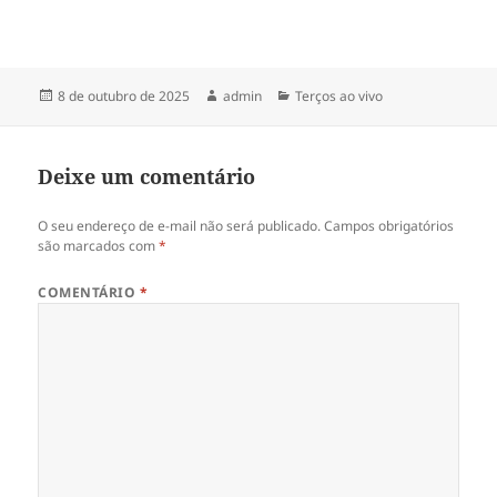
r
b
e
r
e
e
m
e
n
m
o
n
v
o
Publicado
Autor
Categorias
8 de outubro de 2025
admin
Terços ao vivo
a
v
em
j
a
a
j
n
a
e
n
Deixe um comentário
l
e
a
l
)
a
)
O seu endereço de e-mail não será publicado.
Campos obrigatórios
são marcados com
*
COMENTÁRIO
*