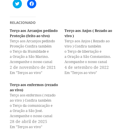
C
C
l
l
i
i
q
q
u
u
e
e
RELACIONADO
p
p
a
a
Terço aos Arcanjos pedindo
Terço aos Anjos ( Rezado ao
r
r
Proteção (feito ao vivo)
vivo )
a
a
c
c
Terço aos Arcanjos pedindo
Terço aos Anjos ( Rezado ao
o
o
Proteção Confira também
vivo ) Confira também
m
m
o Terço da Humildade e
p
p
o Terço de libertação e
a
a
a Oração a São Marino.
a Oração a São Constantino.
r
r
Acompanhe o nosso canal
Acompanhe o nosso canal
t
t
i
i
no Youtube e o nosso perfil
2 de novembro de 2021
no Youtube e o nosso perfil
4 de setembro de 2022
l
l
no Instagram. A paz de Jesus!
no Instagram. A paz de Jesus!
Em "Terços ao vivo"
Em "Terços ao vivo"
h
h
a
a
r
r
Terço aos enfermos (rezado
n
n
o
o
ao vivo)
T
F
Terço aos enfermos ( rezado
w
a
i
c
ao vivo ) Confira também
t
e
o Terço da comunicação e
t
b
a Oração a São José.
e
o
r
o
Acompanhe o nosso canal
(
k
no Youtube e o nosso perfil
28 de abril de 2025
a
(
no Instagram. A paz de Jesus!
b
a
Em "Terços ao vivo"