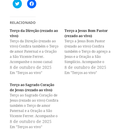
C
C
l
l
i
i
q
q
u
u
e
e
RELACIONADO
p
p
a
a
Terço da Direção (rezado ao
Terço a Jesus Bom Pastor
r
r
vivo)
(rezado ao vivo)
a
a
c
c
Terço da Direção (rezado ao
Terço a Jesus Bom Pastor
o
o
vivo) Confira também o Terço
(rezado ao vivo) Confira
m
m
de amor Paternal e a Oração
p
p
também o Terço do apreço a
a
a
a São Vicente Ferrer.
Jesus e a Oração a São
r
r
Acompanhe o nosso canal
Simplício. Acompanhe o
t
t
i
i
no Youtube e o nosso perfil
8 de outubro de 2025
nosso canal no Youtube e o
8 de outubro de 2025
l
l
no Instagram. A paz de Jesus!
nosso perfil no Instagram. A
Em "Terços ao vivo"
Em "Terços ao vivo"
h
h
paz de Jesus!
a
a
r
r
Terço ao Sagrado Coração
n
n
o
o
de Jesus (rezado ao vivo)
T
F
Terço ao Sagrado Coração de
w
a
i
c
Jesus (rezado ao vivo) Confira
t
e
também o Terço de amor
t
b
Paternal e a Oração a São
e
o
r
o
Vicente Ferrer. Acompanhe o
(
k
nosso canal no Youtube e o
8 de outubro de 2025
a
(
nosso perfil no Instagram. A
b
a
Em "Terços ao vivo"