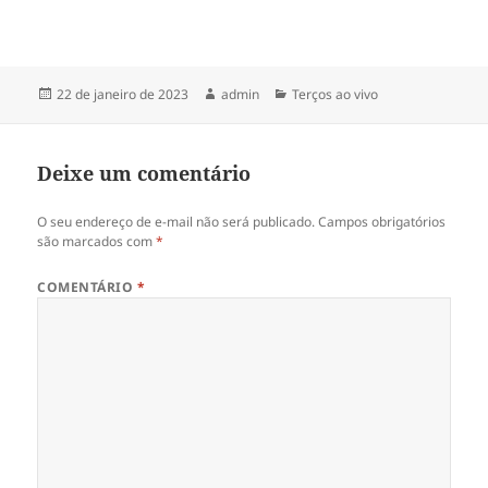
r
b
paz de Jesus!
e
r
e
e
m
e
n
m
o
n
v
o
Publicado
Autor
Categorias
22 de janeiro de 2023
admin
Terços ao vivo
a
v
em
j
a
a
j
n
a
e
n
Deixe um comentário
l
e
a
l
)
a
)
O seu endereço de e-mail não será publicado.
Campos obrigatórios
são marcados com
*
COMENTÁRIO
*