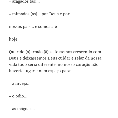
– afagados (as)…
– mimados (as)… por Deus e por
nossos pais… e somos até
hoje.
Querido (a) irmão (ã) se fossemos crescendo com
Deus e deixássemos Deus cuidar e zelar da nossa
vida tudo seria diferente, no nosso coração não
haveria lugar e nem espaço para:
– a inveja…
– o ódio…
– as mágoas…