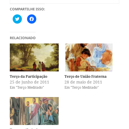
COMPARTILHE ISSO:
C
C
l
l
i
i
q
q
u
u
e
e
RELACIONADO
p
p
a
a
r
r
a
a
c
c
o
o
m
m
p
p
a
a
r
r
Terço da Participação
Terço de União Fraterna
t
t
25 de junho de 2011
28 de maio de 2011
i
i
l
l
Em "Terço Meditado"
Em "Terço Meditado"
h
h
a
a
r
r
n
n
o
o
T
F
w
a
i
c
t
e
t
b
e
o