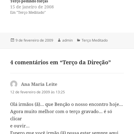
Terço pedindo forças
r
o
(
k
15 de janeiro de 2008
a
(
Em "Terço Meditado"
b
a
r
b
e
r
e
e
m
e
n
m
o
n
Publicado
Autor
Categorias
v
o
9 de fevereiro de 2009
admin
Terço Meditado
a
v
em
j
a
a
j
n
a
e
n
4 comentários em “Terço da Direção”
l
e
a
l
)
a
)
Ana Maria Leite
disse:
12 de fevereiro de 2009 às 13:25
Olá irmãos (ã)… que Benção o nosso encontro hoje…
Agora muito melhor com o terço gravado… é só
clicar
e ouvir…
Espero que você irmão (ã) possa estar sempre aqui