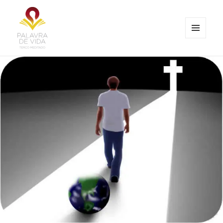
MENU
E
Palavra de Vida
WIDGETS