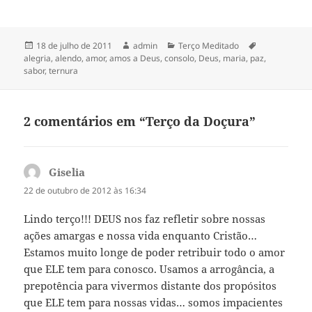
m
e
n
m
o
n
v
o
a
v
Publicado
Autor
Categorias
Tags
18 de julho de 2011
admin
Terço Meditado
j
a
em
alegria
,
alendo
,
amor
,
amos a Deus
,
consolo
,
Deus
,
maria
,
paz
,
a
j
n
a
sabor
,
ternura
e
n
l
e
a
l
)
a
)
2 comentários em “Terço da Doçura”
Giselia
disse:
22 de outubro de 2012 às 16:34
Lindo terço!!! DEUS nos faz refletir sobre nossas
ações amargas e nossa vida enquanto Cristão…
Estamos muito longe de poder retribuir todo o amor
que ELE tem para conosco. Usamos a arrogância, a
prepotência para vivermos distante dos propósitos
que ELE tem para nossas vidas… somos impacientes