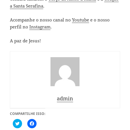
a Santa Serafina
.
Acompanhe o nosso canal no
Youtube
e o nosso
perfil no
Instagram
.
A paz de Jesus!
admin
COMPARTILHE ISSO:
C
C
l
l