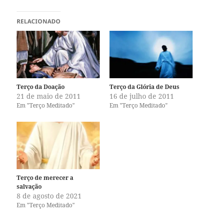
i
i
q
q
u
u
e
e
RELACIONADO
p
p
a
a
r
r
a
a
c
c
o
o
m
m
p
p
a
a
r
r
Terço da Doação
Terço da Glória de Deus
t
t
21 de maio de 2011
16 de julho de 2011
i
i
l
l
Em "Terço Meditado"
Em "Terço Meditado"
h
h
a
a
r
r
n
n
o
o
T
F
w
a
i
c
t
e
t
b
e
o
Terço de merecer a
r
o
(
k
salvação
a
(
8 de agosto de 2021
b
a
r
b
Em "Terço Meditado"
e
r
e
e