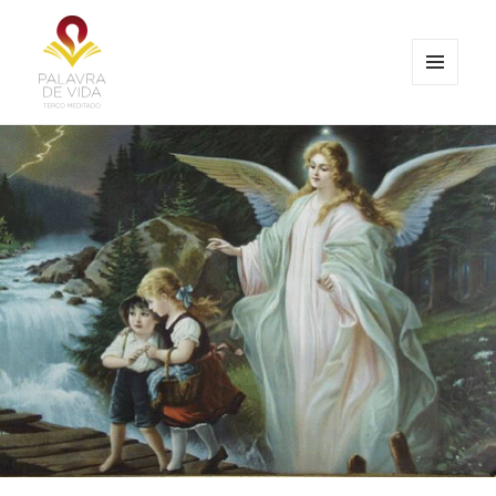
MENU
E
Palavra de Vida
WIDGETS