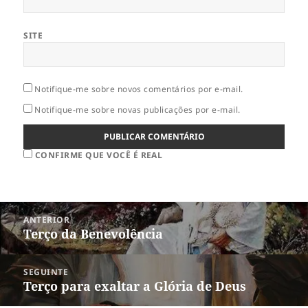
SITE
Notifique-me sobre novos comentários por e-mail.
Notifique-me sobre novas publicações por e-mail.
CONFIRME QUE VOCÊ É REAL
Navegação
ANTERIOR
de
Terço da Benevolência
Post
Post
anterior:
SEGUINTE
Terço para exaltar a Glória de Deus
Próximo
post: