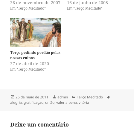
26 de novembro de 2007
16 de junho de 2008
i
i
l
l
Em "Terço Meditado"
Em "Terço Meditado"
h
h
a
a
r
r
n
n
o
o
T
F
w
a
i
c
t
e
t
b
e
o
Terço pedindo perdão pelas
r
o
(
k
nossas culpas
a
(
27 de abril de 2020
b
a
r
b
Em "Terço Meditado"
e
r
e
e
m
e
n
m
o
n
v
o
a
v
Publicado
Autor
Categorias
Tags
25 de maio de 2011
admin
Terço Meditado
j
a
em
alegria
,
gratificaçao
,
união
,
valer a pena
,
vitória
a
j
n
a
e
n
l
e
a
l
)
a
Deixe um comentário
)