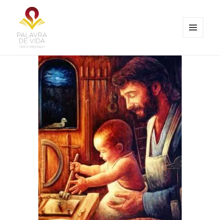
MENU
E
Palavra de Vida
WIDGETS