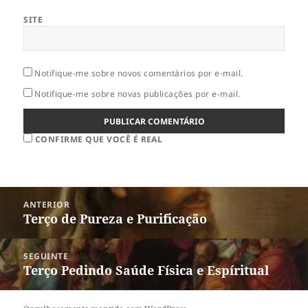
SITE
Notifique-me sobre novos comentários por e-mail.
Notifique-me sobre novas publicações por e-mail.
CONFIRME QUE VOCÊ É REAL
Navegação
ANTERIOR
de
Terço de Pureza e Purificação
Post
Post
anterior:
SEGUINTE
Terço Pedindo Saúde Física e Espíritual
Próximo
post: