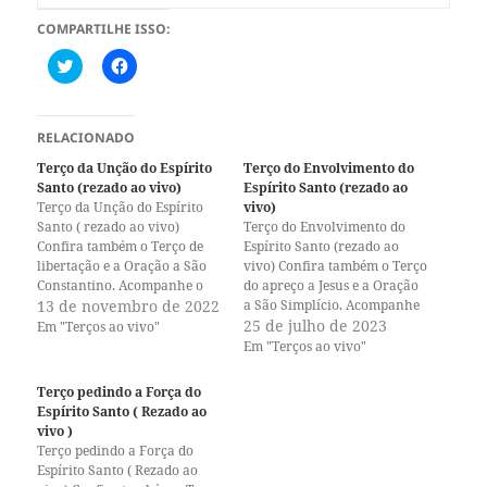
COMPARTILHE ISSO:
C
C
l
l
i
i
q
q
u
u
e
e
RELACIONADO
p
p
a
a
Terço da Unção do Espírito
Terço do Envolvimento do
r
r
Santo (rezado ao vivo)
Espírito Santo (rezado ao
a
a
c
c
Terço da Unção do Espírito
vivo)
o
o
Santo ( rezado ao vivo)
Terço do Envolvimento do
m
m
Confira também o Terço de
p
p
Espírito Santo (rezado ao
a
a
libertação e a Oração a São
vivo) Confira também o Terço
r
r
Constantino. Acompanhe o
do apreço a Jesus e a Oração
t
t
i
i
nosso canal no Youtube e o
13 de novembro de 2022
a São Simplício. Acompanhe
l
l
nosso perfil no Instagram. A
o nosso canal no Youtube e o
25 de julho de 2023
Em "Terços ao vivo"
h
h
paz de Jesus!
nosso perfil no Instagram. A
a
a
Em "Terços ao vivo"
r
r
paz de Jesus!
n
n
o
o
Terço pedindo a Força do
T
F
Espírito Santo ( Rezado ao
w
a
i
c
vivo )
t
e
Terço pedindo a Força do
t
b
Espírito Santo ( Rezado ao
e
o