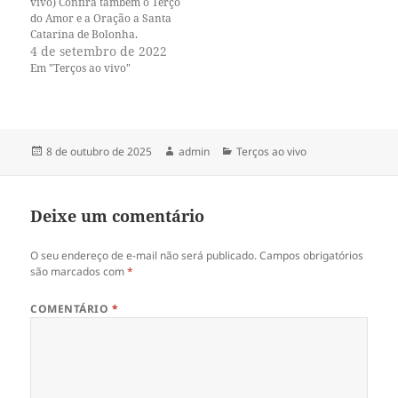
r
o
vivo) Confira também o Terço
(
k
do Amor e a Oração a Santa
a
(
Catarina de Bolonha.
b
a
r
b
Acompanhe o nosso canal
4 de setembro de 2022
e
r
no Youtube e o nosso perfil
Em "Terços ao vivo"
e
e
m
e
no Instagram. A paz de Jesus!
n
m
o
n
v
o
a
v
j
a
a
j
Publicado
Autor
Categorias
8 de outubro de 2025
admin
Terços ao vivo
n
a
em
e
n
l
e
a
l
)
a
Deixe um comentário
)
O seu endereço de e-mail não será publicado.
Campos obrigatórios
são marcados com
*
COMENTÁRIO
*