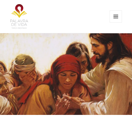
MENU
E
Palavra de Vida
WIDGETS