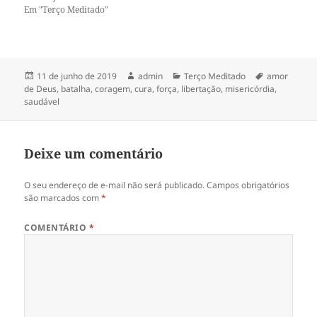
r
b
Em "Terço Meditado"
e
r
e
e
m
e
n
m
o
n
v
o
a
v
Publicado
Autor
Categorias
Tags
11 de junho de 2019
admin
Terço Meditado
amor
j
a
em
de Deus
,
batalha
,
coragem
,
cura
,
força
,
libertação
,
misericórdia
,
a
j
n
a
saudável
e
n
l
e
a
l
)
a
)
Deixe um comentário
O seu endereço de e-mail não será publicado.
Campos obrigatórios
são marcados com
*
COMENTÁRIO
*