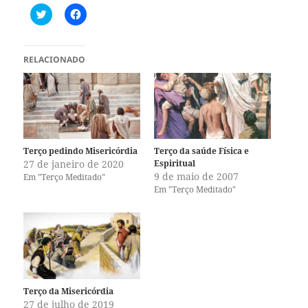
C
C
l
l
i
i
q
q
u
u
e
e
RELACIONADO
p
p
a
a
r
r
a
a
c
c
o
o
m
m
p
p
a
a
r
r
Terço pedindo Misericórdia
Terço da saúde Física e
t
t
27 de janeiro de 2020
Espiritual
i
i
l
l
9 de maio de 2007
Em "Terço Meditado"
h
h
Em "Terço Meditado"
a
a
r
r
n
n
o
o
T
F
w
a
i
c
t
e
t
b
e
o
r
o
(
k
Terço da Misericórdia
a
(
27 de julho de 2019
b
a