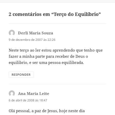
a
j
n
a
e
n
l
e
2 comentários em “Terço do Equilíbrio”
a
l
)
a
)
Derli Maria Souza
disse:
9 de dezembro de 2007 às 22:26
Neste terço ao ler estou aprendendo que tenho que
fazer a minha parte para receber de Deus o
equilibrio, e ser uma pessoa equilibrada.
RESPONDER
Ana Maria Leite
disse:
6 de abril de 2008 às 18:47
Olá pessoal, a paz de Jesus, hoje neste dia