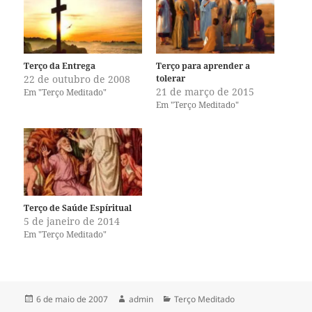
a
a
c
c
o
o
m
m
p
p
a
a
r
r
Terço da Entrega
Terço para aprender a
t
t
22 de outubro de 2008
tolerar
i
i
l
l
21 de março de 2015
Em "Terço Meditado"
h
h
Em "Terço Meditado"
a
a
r
r
n
n
o
o
T
F
w
a
i
c
t
e
t
b
e
o
r
o
(
k
Terço de Saúde Espíritual
a
(
5 de janeiro de 2014
b
a
r
b
Em "Terço Meditado"
e
r
e
e
m
e
n
m
o
n
v
o
a
v
Publicado
Autor
Categorias
6 de maio de 2007
admin
Terço Meditado
j
a
em