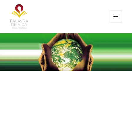
MENU
E
Palavra de Vida
WIDGETS