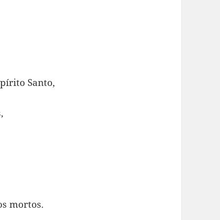
pírito Santo,
,
 os mortos.