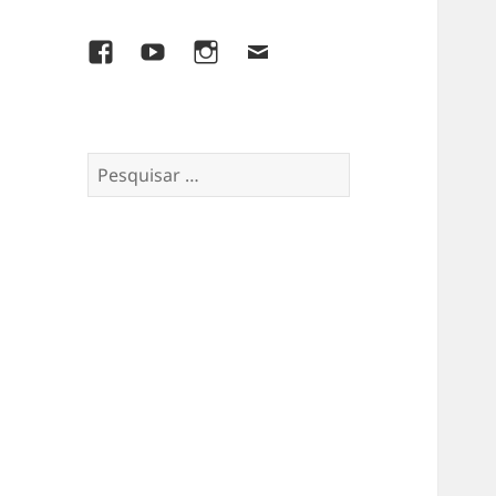
Facebook
YouTube
Instagram
E-
mail
Pesquisar
por: