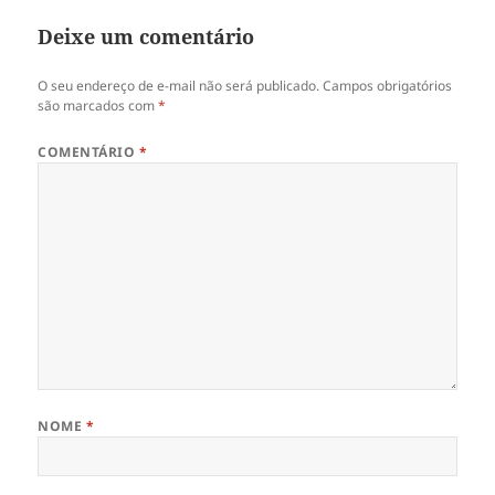
l
e
a
l
)
a
Deixe um comentário
)
O seu endereço de e-mail não será publicado.
Campos obrigatórios
são marcados com
*
COMENTÁRIO
*
NOME
*