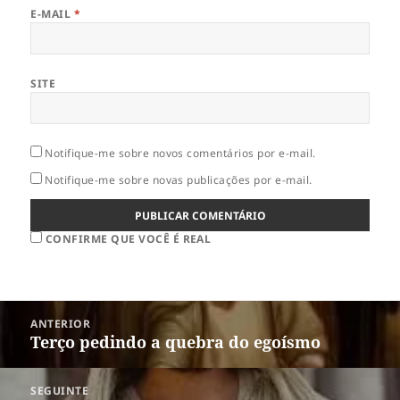
E-MAIL
*
SITE
Notifique-me sobre novos comentários por e-mail.
Notifique-me sobre novas publicações por e-mail.
CONFIRME QUE VOCÊ É REAL
Navegação
ANTERIOR
de
Terço pedindo a quebra do egoísmo
Post
Post
anterior:
SEGUINTE