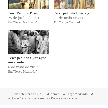
m
m
p
p
a
a
r
r
Terço Pedindo Fôlego
Terço pedindo Libertação
t
t
25 de junho de 2011
17 de maio de 2016
i
i
l
l
Em "Terço Meditado"
Em "Terço Meditado"
h
h
a
a
r
r
n
n
o
o
T
F
w
a
i
c
t
e
t
b
e
o
Terço pedindo a Jesus que
r
o
(
k
nos acorde
a
(
6 de maio de 2017
b
a
r
b
Em "Terço Meditado"
e
r
e
e
m
e
n
m
o
n
v
o
a
v
Publicado
Autor
Categorias
Tags
8 de setembro de 2013
admin
Terço Meditado
j
a
em
ação de Deus
,
buscar
,
caminho
,
Deus salvador
,
vida
a
j
n
a
e
n