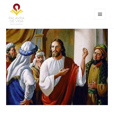
MENU
E
Palavra de Vida
WIDGETS