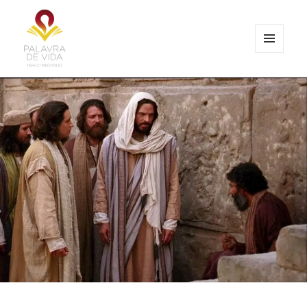
MENU
E
Palavra de Vida
WIDGETS