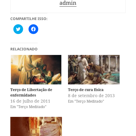
admin
COMPARTILHE ISSO:
C
C
l
l
i
i
q
q
u
u
e
e
RELACIONADO
p
p
a
a
r
r
a
a
c
c
o
o
m
m
p
p
a
a
r
r
Terço de Libertação de
Terço de cura física
t
t
enfermidades
8 de setembro de 2013
i
i
l
l
16 de julho de 2011
Em "Terço Meditado"
h
h
Em "Terço Meditado"
a
a
r
r
n
n
o
o
T
F
w
a
i
c
t
e