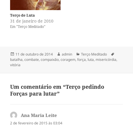
t
b
e
o
r
o
(
k
Terço de Luta
a
(
31 de janeiro de 2010
b
a
r
b
Em "Terço Meditado"
e
r
e
e
m
e
n
m
o
n
v
o
a
v
Publicado
Autor
Categorias
Tags
11 de outubro de 2014
admin
Terço Meditado
j
a
em
batalha
,
combate
,
compaixão
,
coragem
,
força
,
luta
,
misericórdia
,
a
j
n
a
vitória
e
n
l
e
a
l
)
a
)
Um comentário em “Terço pedindo
Forças para lutar”
Ana Maria Leite
disse:
2 de fevereiro de 2015 às 03:04