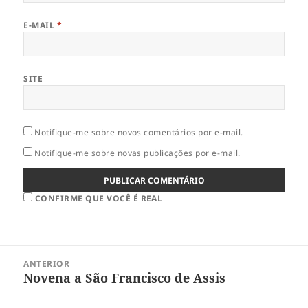
E-MAIL
*
SITE
Notifique-me sobre novos comentários por e-mail.
Notifique-me sobre novas publicações por e-mail.
CONFIRME QUE VOCÊ É REAL
Navegação
ANTERIOR
de
Novena a São Francisco de Assis
Post
Post
anterior: