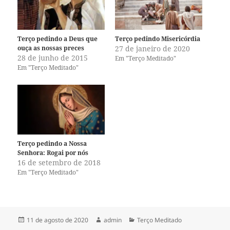
c
c
o
o
m
m
p
p
a
a
r
r
Terço pedindo a Deus que
Terço pedindo Misericórdia
t
t
ouça as nossas preces
27 de janeiro de 2020
i
i
l
l
28 de junho de 2015
Em "Terço Meditado"
h
h
Em "Terço Meditado"
a
a
r
r
n
n
o
o
T
F
w
a
i
c
t
e
t
b
e
o
r
o
(
k
Terço pedindo a Nossa
a
(
Senhora: Rogai por nós
b
a
r
b
16 de setembro de 2018
e
r
Em "Terço Meditado"
e
e
m
e
n
m
o
n
v
o
a
v
j
a
Publicado
Autor
Categorias
11 de agosto de 2020
admin
Terço Meditado
a
j
n
a
em