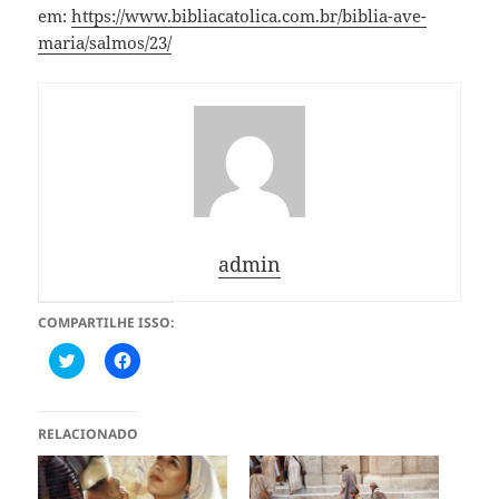
em:
https://www.bibliacatolica.com.br/biblia-ave-
maria/salmos/23/
admin
COMPARTILHE ISSO:
C
C
l
l
i
i
q
q
u
u
e
e
RELACIONADO
p
p
a
a
r
r
a
a