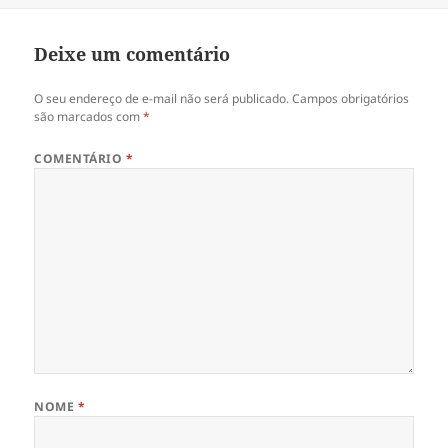
e
n
l
e
a
l
)
a
Deixe um comentário
)
O seu endereço de e-mail não será publicado.
Campos obrigatórios
são marcados com
*
COMENTÁRIO
*
NOME
*