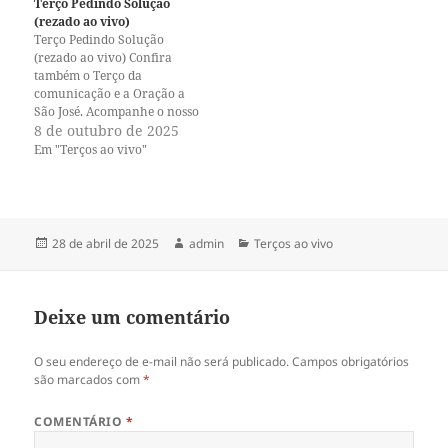
Terço Pedindo Solução
n
n
o
o
(rezado ao vivo)
T
F
Terço Pedindo Solução
w
a
i
c
(rezado ao vivo) Confira
t
e
também o Terço da
t
b
comunicação e a Oração a
e
o
r
o
São José. Acompanhe o nosso
(
k
canal no Youtube e o nosso
8 de outubro de 2025
a
(
perfil no Instagram. A paz de
b
a
Em "Terços ao vivo"
r
b
Jesus!
e
r
e
e
m
e
n
m
o
n
v
o
Publicado
Autor
Categorias
28 de abril de 2025
admin
Terços ao vivo
a
v
em
j
a
a
j
n
a
e
n
Deixe um comentário
l
e
a
l
)
a
)
O seu endereço de e-mail não será publicado.
Campos obrigatórios
são marcados com
*
COMENTÁRIO
*