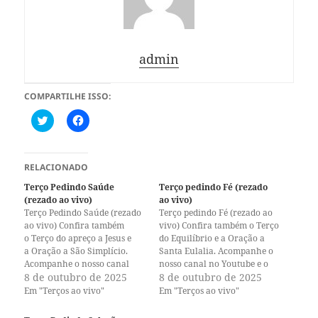
admin
COMPARTILHE ISSO:
C
C
l
l
i
i
q
q
u
u
e
e
RELACIONADO
p
p
a
a
Terço Pedindo Saúde
Terço pedindo Fé (rezado
r
r
(rezado ao vivo)
ao vivo)
a
a
c
c
Terço Pedindo Saúde (rezado
Terço pedindo Fé (rezado ao
o
o
ao vivo) Confira também
vivo) Confira também o Terço
m
m
o Terço do apreço a Jesus e
p
p
do Equilíbrio e a Oração a
a
a
a Oração a São Simplício.
Santa Eulalia. Acompanhe o
r
r
Acompanhe o nosso canal
nosso canal no Youtube e o
t
t
i
i
no Youtube e o nosso perfil
8 de outubro de 2025
nosso perfil no Instagram. A
8 de outubro de 2025
l
l
no Instagram. A paz de Jesus!
paz de Jesus!
Em "Terços ao vivo"
Em "Terços ao vivo"
h
h
a
a
r
r