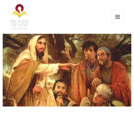
MENU
E
Palavra de Vida
WIDGETS