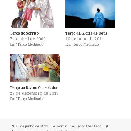
a
a
r
r
a
a
c
c
o
o
m
m
p
p
a
a
r
r
Terço do Sorriso
Terço da Glória de Deus
t
t
7 de abril de 2009
16 de julho de 2011
i
i
l
l
Em "Terço Meditado"
Em "Terço Meditado"
h
h
a
a
r
r
n
n
o
o
T
F
w
a
i
c
t
e
t
b
e
o
Terço ao Divino Consolador
r
o
(
k
29 de dezembro de 2018
a
(
Em "Terço Meditado"
b
a
r
b
e
r
e
e
m
e
n
m
o
n
Publicado
Autor
Categorias
Tags
v
o
25 de junho de 2011
admin
Terço Meditado
a
v