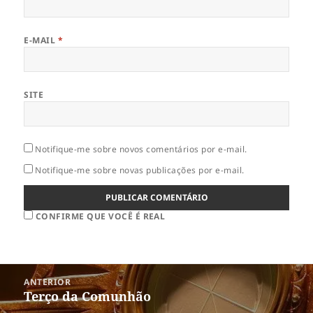
E-MAIL
*
SITE
Notifique-me sobre novos comentários por e-mail.
Notifique-me sobre novas publicações por e-mail.
CONFIRME QUE VOCÊ É REAL
Navegação
ANTERIOR
de
Terço da Comunhão
Post
Post