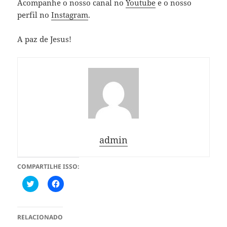
Acompanhe o nosso canal no
Youtube
e o nosso
perfil no
Instagram
.
A paz de Jesus!
admin
COMPARTILHE ISSO:
C
C
l
l
i
i
q
q
u
u
e
e
RELACIONADO
p
p