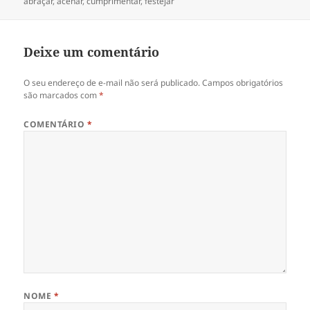
em
abraçar
,
acenar
,
cumprimentar
,
festejar
j
a
a
j
n
a
e
n
l
e
Deixe um comentário
a
l
)
a
)
O seu endereço de e-mail não será publicado.
Campos obrigatórios
são marcados com
*
COMENTÁRIO
*
NOME
*