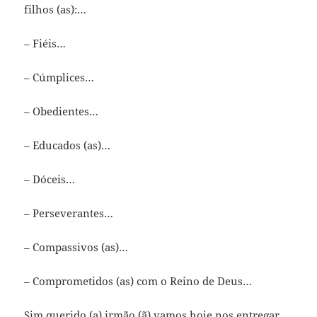
filhos (as):…
– Fiéis…
– Cúmplices…
– Obedientes…
– Educados (as)…
– Dóceis…
– Perseverantes…
– Compassivos (as)…
– Comprometidos (as) com o Reino de Deus…
Sim querido (a) irmão (ã) vamos hoje nos entregar