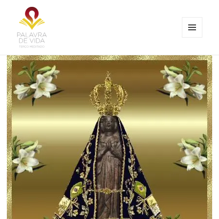
MENU
E
Palavra de Vida
WIDGETS