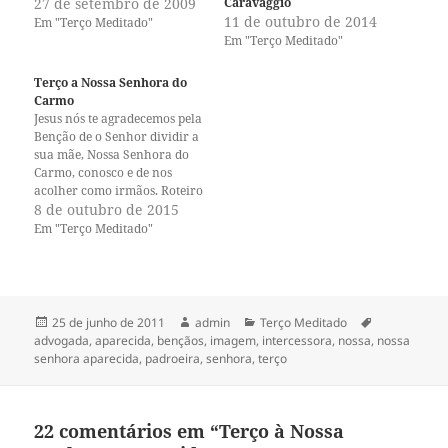
27 de setembro de 2009
Caravaggio
i
i
l
l
11 de outubro de 2014
Em "Terço Meditado"
h
h
Em "Terço Meditado"
a
a
r
r
n
n
o
o
Terço a Nossa Senhora do
T
F
Carmo
w
a
Jesus nós te agradecemos pela
i
c
t
e
Benção de o Senhor dividir a
t
b
sua mãe, Nossa Senhora do
e
o
r
o
Carmo, conosco e de nos
(
k
acolher como irmãos. Roteiro
a
(
do terço a Nossa Senhora do
8 de outubro de 2015
b
a
r
b
Carmo Terço do Amor pág. 67
Em "Terço Meditado"
e
r
Ladainha de Nossa Senhora
e
e
pág. 18 Maria, aquela que
m
e
n
m
desata nós pág, 30…
o
n
v
o
a
v
Publicado
Autor
Categorias
Tags
25 de junho de 2011
admin
Terço Meditado
j
a
em
advogada
,
aparecida
,
bençãos
,
imagem
,
intercessora
,
nossa
,
nossa
a
j
n
a
senhora aparecida
,
padroeira
,
senhora
,
terço
e
n
l
e
a
l
)
a
)
22 comentários em “Terço à Nossa