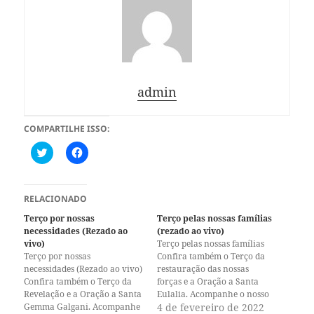
admin
COMPARTILHE ISSO:
C
C
l
l
i
i
q
q
u
u
e
e
RELACIONADO
p
p
a
a
Terço por nossas
Terço pelas nossas famílias
r
r
necessidades (Rezado ao
(rezado ao vivo)
a
a
c
c
vivo)
Terço pelas nossas famílias
o
o
Terço por nossas
Confira também o Terço da
m
m
necessidades (Rezado ao vivo)
p
p
restauração das nossas
a
a
Confira também o Terço da
forças e a Oração a Santa
r
r
Revelação e a Oração a Santa
Eulalia. Acompanhe o nosso
t
t
i
i
Gemma Galgani. Acompanhe
canal no Youtube e o nosso
4 de fevereiro de 2022