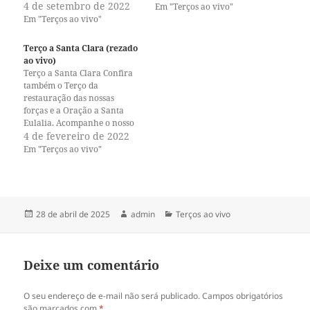
l
l
o nosso canal no Youtube e o
4 de setembro de 2022
perfil no Instagram. A paz de
Em "Terços ao vivo"
h
h
nosso perfil no Instagram. A
Jesus!
a
a
Em "Terços ao vivo"
r
r
paz de Jesus!
n
n
o
o
Terço a Santa Clara (rezado
T
F
ao vivo)
w
a
i
c
Terço a Santa Clara Confira
t
e
também o Terço da
t
b
restauração das nossas
e
o
r
o
forças e a Oração a Santa
(
k
Eulalia. Acompanhe o nosso
a
(
canal no Youtube e o nosso
4 de fevereiro de 2022
b
a
r
b
perfil no Instagram. A paz de
Em "Terços ao vivo"
e
r
Jesus!
e
e
m
e
n
m
o
n
v
o
a
v
Publicado
Autor
Categorias
28 de abril de 2025
admin
Terços ao vivo
j
a
a
j
em
n
a
e
n
l
e
a
l
Deixe um comentário
)
a
)
O seu endereço de e-mail não será publicado.
Campos obrigatórios
são marcados com
*