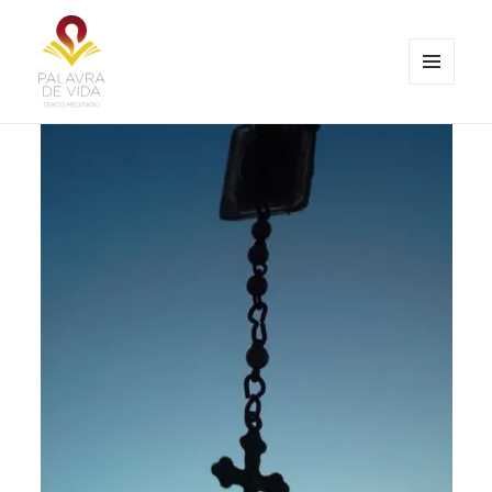
MENU
E
Palavra de Vida
WIDGETS