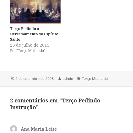
T
F
w
a
i
c
t
e
t
b
e
o
r
o
(
k
Terço Pedindo o
a
(
Derramamento do Espírito
b
a
r
b
Santo
e
r
23 de julho de 2011
e
e
Em "Terço Meditado"
m
e
n
m
o
n
v
o
a
v
j
a
a
j
n
a
Publicado
Autor
Categorias
2 de setembro de 2008
admin
Terço Meditado
e
n
em
l
e
a
l
)
a
)
2 comentários em “Terço Pedindo
Instrução”
Ana Maria Leite
disse: