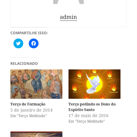
admin
COMPARTILHE ISSO:
C
C
l
l
i
i
q
q
u
u
e
e
RELACIONADO
p
p
a
a
r
r
a
a
c
c
o
o
m
m
p
p
a
a
r
r
Terço de Formação
Terço pedindo os Dons do
t
t
5 de janeiro de 2014
Espírito Santo
i
i
l
l
17 de maio de 2016
Em "Terço Meditado"
h
h
Em "Terço Meditado"
a
a
r
r
n
n
o
o