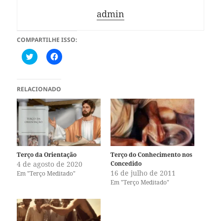
admin
COMPARTILHE ISSO:
C
C
l
l
i
i
q
q
u
u
e
e
RELACIONADO
p
p
a
a
r
r
a
a
c
c
o
o
m
m
p
p
a
a
r
r
Terço da Orientação
Terço do Conhecimento nos
t
t
4 de agosto de 2020
Concedido
i
i
l
l
16 de julho de 2011
Em "Terço Meditado"
h
h
Em "Terço Meditado"
a
a
r
r
n
n
o
o
T
F
w
a