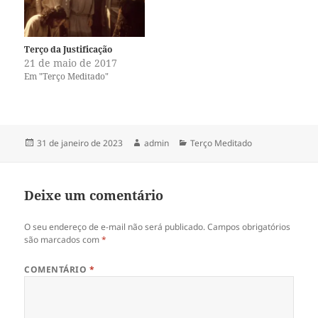
i
c
t
e
t
b
e
o
r
o
(
k
Terço da Justificação
a
(
21 de maio de 2017
b
a
r
b
Em "Terço Meditado"
e
r
e
e
m
e
n
m
o
n
v
o
a
v
Publicado
Autor
Categorias
31 de janeiro de 2023
admin
Terço Meditado
j
a
em
a
j
n
a
e
n
l
e
Deixe um comentário
a
l
)
a
)
O seu endereço de e-mail não será publicado.
Campos obrigatórios
são marcados com
*
COMENTÁRIO
*