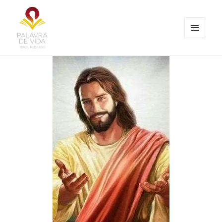
MENU
E
Palavra de Vida
WIDGETS