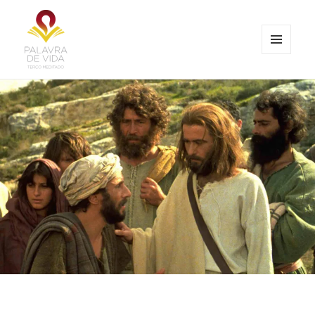
MENU
E
Palavra de Vida
WIDGETS