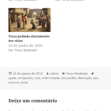
h
h
a
a
r
r
n
n
o
o
T
F
w
a
i
c
t
e
t
b
e
o
Terço pedindo afastamento
r
o
(
k
dos vícios
a
(
10 de junho de 2020
b
a
r
b
Em "Terço Meditado"
e
r
e
e
m
e
n
m
o
n
v
o
a
v
Publicado
Autor
Categorias
Tags
26 de agosto de 2018
admin
Terço Meditado
j
a
em
ajuda
,
compaixão
,
cura
,
enfermidade
,
escravidão
,
libertação
,
paz
,
a
j
n
a
socorro
,
vícios
e
n
l
e
a
l
)
a
)
Deixe um comentário