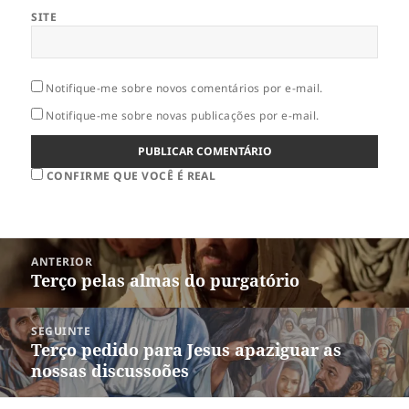
SITE
Notifique-me sobre novos comentários por e-mail.
Notifique-me sobre novas publicações por e-mail.
CONFIRME QUE VOCÊ É REAL
Navegação
ANTERIOR
de
Terço pelas almas do purgatório
Post
Post
anterior:
SEGUINTE
Terço pedido para Jesus apaziguar as
Próximo
nossas discussoões
post: